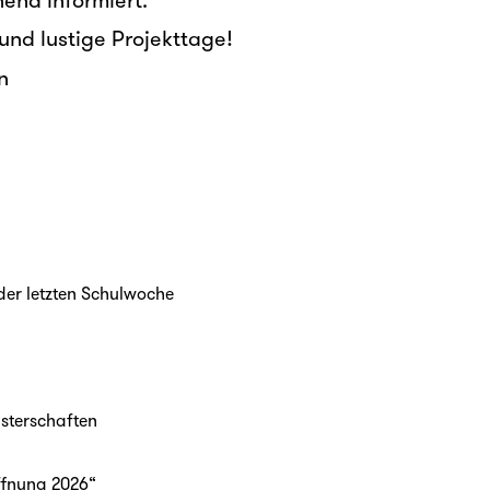
n, Ablauf, Treffpunkt, Start des Kurses, Kosten, u
end informiert.
und lustige Projekttage!
n
 der letzten Schulwoche
isterschaften