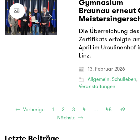
Gymnasium
Braunau erneut 
Meistersingersc
Die Überreichung des
Zertifikats erfolgte am
April im Ursulinenhof i
Linz.
13. Februar 2026
Allgemein
,
Schulleben
,
Veranstaltungen
Vorherige
1
2
3
4
…
48
49
Nächste
Letzte Beiträge