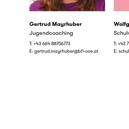
Gertrud Mayrhuber
Wolfg
Jugendcoaching
Schul
T:
+43 664 88706773
T:
+43 7
E:
gertrud.mayrhuber@bfi-ooe.at
E:
schu