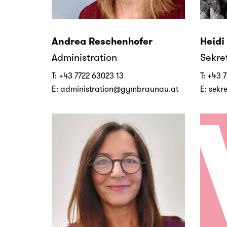
Andrea Reschenhofer
Heidi
Administration
Sekre
T:
+43 7722 63023 13
T:
+43 7
E:
administration@gymbraunau.at
E:
sekr