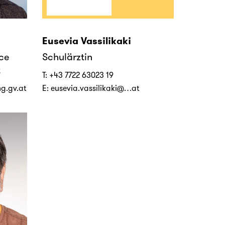
Eusevia Vassilikaki
ce
Schulärztin
t
T:
+43 7722 63023 19
ng.gv.at
E:
eusevia.vassilikaki@…at